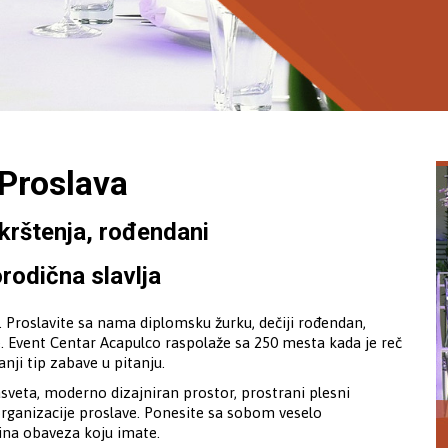
 Proslava
 krštenja, rođendani
rodična slavlja
t. Proslavite sa nama diplomsku žurku, dečiji rođendan,
ve. Event Centar Acapulco raspolaže sa 250 mesta kada je reč
anji tip zabave u pitanju.
sveta, moderno dizajniran prostor, prostrani plesni
rganizacije proslave. Ponesite sa sobom veselo
dina obaveza koju imate.