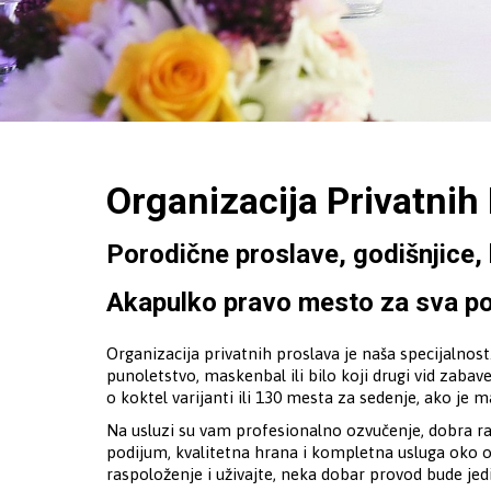
Organizacija Privatnih
Porodične proslave, godišnjice,
Akapulko pravo mesto za sva po
Organizacija privatnih proslava je naša specijalnos
punoletstvo, maskenbal ili bilo koji drugi vid zaba
o koktel varijanti ili 130 mesta za sedenje, ako je m
Na usluzi su vam profesionalno ozvučenje, dobra ra
podijum, kvalitetna hrana i kompletna usluga oko o
raspoloženje i uživajte, neka dobar provod bude je